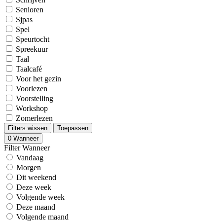
Senioren
Sjpas
Spel
Speurtocht
Spreekuur
Taal
Taalcafé
Voor het gezin
Voorlezen
Voorstelling
Workshop
Zomerlezen
Filters wissen
Toepassen
0
Wanneer
Filter Wanneer
Vandaag
Morgen
Dit weekend
Deze week
Volgende week
Deze maand
Volgende maand