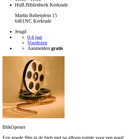
HuB.Bibliotheek Kerkrade
Martin Buberplein 15
6461NC Kerkrade
Jeugd
0-4 jaar
Voorlezen
Aanmelden
gratis
BlikOpener
Een goede film in de bieb met na afloop ruimte voor een goed