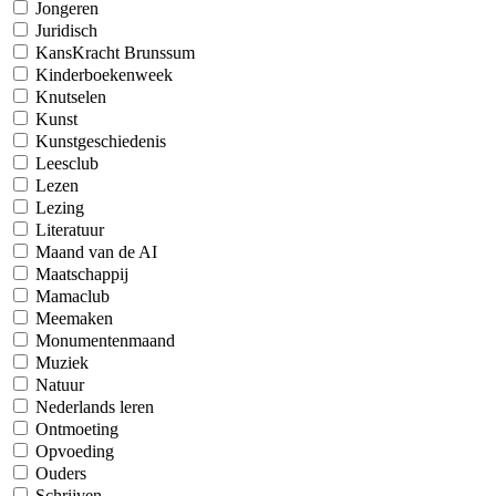
Jongeren
Juridisch
KansKracht Brunssum
Kinderboekenweek
Knutselen
Kunst
Kunstgeschiedenis
Leesclub
Lezen
Lezing
Literatuur
Maand van de AI
Maatschappij
Mamaclub
Meemaken
Monumentenmaand
Muziek
Natuur
Nederlands leren
Ontmoeting
Opvoeding
Ouders
Schrijven