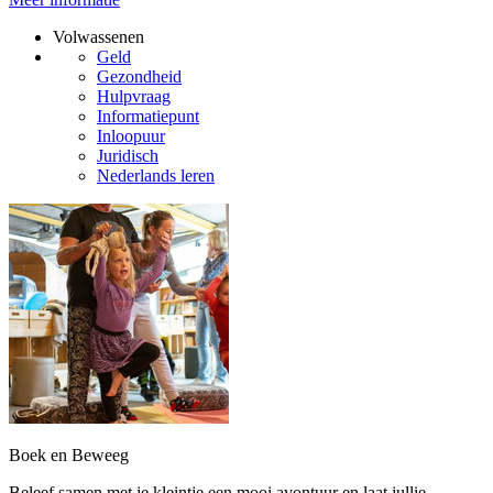
Volwassenen
Geld
Gezondheid
Hulpvraag
Informatiepunt
Inloopuur
Juridisch
Nederlands leren
Boek en Beweeg
Beleef samen met je kleintje een mooi avontuur en laat jullie