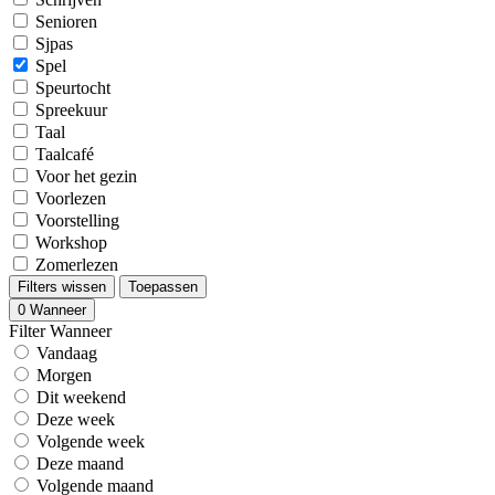
Senioren
Sjpas
Spel
Speurtocht
Spreekuur
Taal
Taalcafé
Voor het gezin
Voorlezen
Voorstelling
Workshop
Zomerlezen
Filters wissen
Toepassen
0
Wanneer
Filter Wanneer
Vandaag
Morgen
Dit weekend
Deze week
Volgende week
Deze maand
Volgende maand