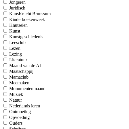
Jongeren
Juridisch
KansKracht Brunssum
Kinderboekenweek
Knutselen
Kunst
Kunstgeschiedenis
Leesclub
Lezen
Lezing
Literatuur
Maand van de AI
Maatschappij
Mamaclub
Meemaken
Monumentenmaand
Muziek
Natuur
Nederlands leren
Ontmoeting
Opvoeding
Ouders
Schrijven