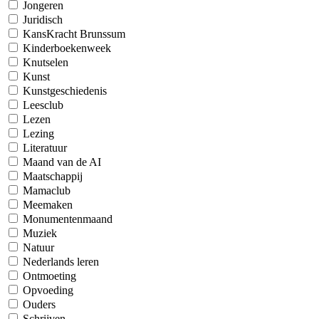
Jongeren
Juridisch
KansKracht Brunssum
Kinderboekenweek
Knutselen
Kunst
Kunstgeschiedenis
Leesclub
Lezen
Lezing
Literatuur
Maand van de AI
Maatschappij
Mamaclub
Meemaken
Monumentenmaand
Muziek
Natuur
Nederlands leren
Ontmoeting
Opvoeding
Ouders
Schrijven