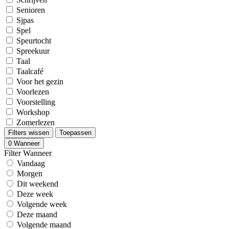
Senioren
Sjpas
Spel
Speurtocht
Spreekuur
Taal
Taalcafé
Voor het gezin
Voorlezen
Voorstelling
Workshop
Zomerlezen
Filters wissen
Toepassen
0
Wanneer
Filter Wanneer
Vandaag
Morgen
Dit weekend
Deze week
Volgende week
Deze maand
Volgende maand