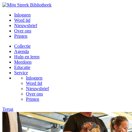
Inloggen
Word lid
Nieuwsbrief
Over ons
Printen
Collectie
Agenda
Hulp en leren
Meedoen
Educatie
Service
Inloggen
Word lid
Nieuwsbrief
Over ons
Printen
Terug