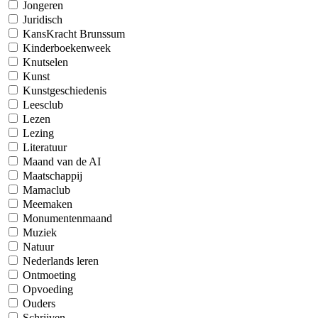
Jongeren
Juridisch
KansKracht Brunssum
Kinderboekenweek
Knutselen
Kunst
Kunstgeschiedenis
Leesclub
Lezen
Lezing
Literatuur
Maand van de AI
Maatschappij
Mamaclub
Meemaken
Monumentenmaand
Muziek
Natuur
Nederlands leren
Ontmoeting
Opvoeding
Ouders
Schrijven