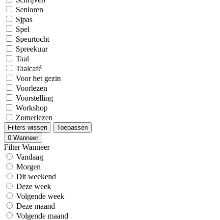
Senioren
Sjpas
Spel
Speurtocht
Spreekuur
Taal
Taalcafé
Voor het gezin
Voorlezen
Voorstelling
Workshop
Zomerlezen
Filters wissen
Toepassen
0
Wanneer
Filter Wanneer
Vandaag
Morgen
Dit weekend
Deze week
Volgende week
Deze maand
Volgende maand